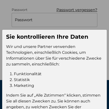
Passwort vergessen?
Passwort
Passwort
Sie kontrollieren Ihre Daten
Angemeldet bleiben
Wir und unsere Partner verwenden
Technologien, einschließlich Cookies, um
Einloggen
Informationen über Sie für verschiedene Zwecke
zu sammeln, einschließlich:
Funktionalität
Statistik
Marketing
Kontaktiere uns:
Indem Sie auf „Alle Zstimmen“ klicken, stimmen
Sie all diesen Zwecken zu. Sie können auch
angeben, zu welchen Zwecken Sie der
Phone:
+49 (0) 461 999 89 00