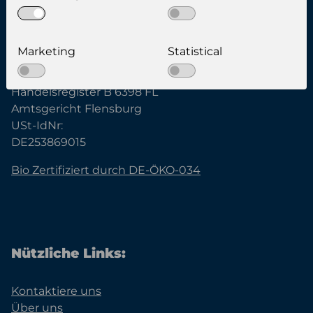
Famobra GmbH
Marketing
Statistical
Geschäftsführer:
Kenneth Holm Hynkemejer
Handelsregister B 6398 FL
Amtsgericht Flensburg
USt-IdNr:
DE253869015
Bio Zertifiziert durch DE-ÖKO-034
Nützliche Links:
Kontaktiere uns
Über uns