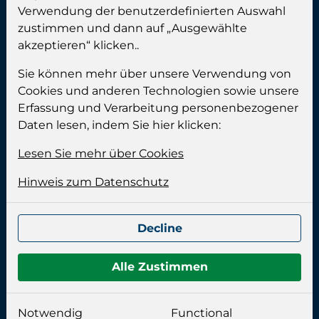
Verwendung der benutzerdefinierten Auswahl
Telefax:
+49 (0) 461 999 89 90
zustimmen und dann auf „Ausgewählte
E-mail:
info@calgros.de
akzeptieren“ klicken..
Adresse:
Sie können mehr über unsere Verwendung von
Cookies und anderen Technologien sowie unsere
Erfassung und Verarbeitung personenbezogener
Calgros (Famobra GmbH)
Daten lesen, indem Sie hier klicken:
Industrieweg 10
24955 Harrislee
Lesen Sie mehr über Cookies
Deutschland
Hinweis zum Datenschutz
Bürozeit:
Decline
Montag bis Donnerstag:
08.00-15.00 Uhr
Freitag:
08.00-14.00 Uhr
Alle Zustimmen
Impressum:
Notwendig
Functional