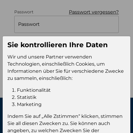
Passwort vergessen?
Passwort
Passwort
Sie kontrollieren Ihre Daten
Angemeldet bleiben
Wir und unsere Partner verwenden
Technologien, einschließlich Cookies, um
Einloggen
Informationen über Sie für verschiedene Zwecke
zu sammeln, einschließlich:
Funktionalität
Statistik
Marketing
Kontaktiere uns:
Indem Sie auf „Alle Zstimmen“ klicken, stimmen
Sie all diesen Zwecken zu. Sie können auch
angeben, zu welchen Zwecken Sie der
Phone:
+49 (0) 461 999 89 00