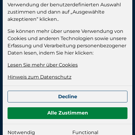
Verwendung der benutzerdefinierten Auswahl
Telefax:
+49 (0) 461 999 89 90
zustimmen und dann auf „Ausgewählte
E-mail:
info@calgros.de
akzeptieren“ klicken..
Adresse:
Sie können mehr über unsere Verwendung von
Cookies und anderen Technologien sowie unsere
Erfassung und Verarbeitung personenbezogener
Calgros (Famobra GmbH)
Daten lesen, indem Sie hier klicken:
Industrieweg 10
24955 Harrislee
Lesen Sie mehr über Cookies
Deutschland
Hinweis zum Datenschutz
Bürozeit:
Decline
Montag bis Donnerstag:
08.00-15.00 Uhr
Freitag:
08.00-14.00 Uhr
Alle Zustimmen
Impressum:
Notwendig
Functional