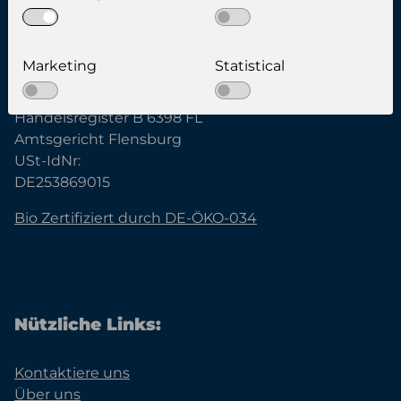
Famobra GmbH
Marketing
Statistical
Geschäftsführer:
Kenneth Holm Hynkemejer
Handelsregister B 6398 FL
Amtsgericht Flensburg
USt-IdNr:
DE253869015
Bio Zertifiziert durch DE-ÖKO-034
Nützliche Links:
Kontaktiere uns
Über uns