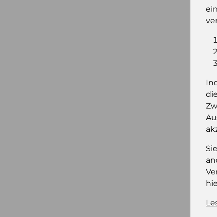
ei
ve
In
di
Zw
Au
ak
Si
an
Ve
hie
Le