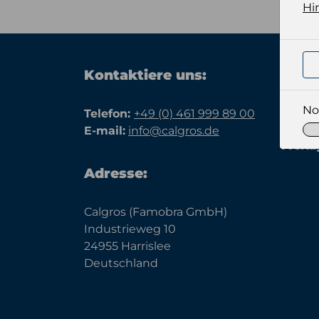
Hi
Kontaktiere uns:
Büroz
Monta
No
Telefon:
+49 (0) 461 999 89 00
15.00 
E-mail:
info@calgros.de
Freita
Adresse:
Calgros (Famobra GmbH)
Industrieweg 10
24955 Harrislee
Deutschland