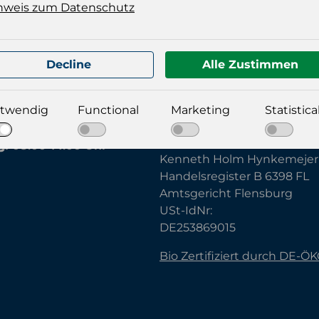
nweis zum Datenschutz
Decline
Alle Zustimmen
eit:
Impressum:
g bis Donnerstag:
08.00-
twendig
Functional
Marketing
Statistica
Famobra GmbH
Uhr
Geschäftsführer:
g:
08.00-14.00 Uhr
Kenneth Holm Hynkemejer
Handelsregister B 6398 FL
Amtsgericht Flensburg
USt-IdNr:
DE253869015
Bio Zertifiziert durch DE-Ö