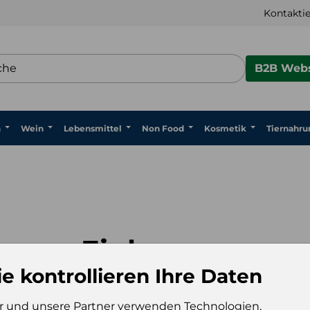
Kontaktie
B2B Webs
n
Wein
Lebensmittel
Non Food
Kosmetik
Tiernahru
Einloggen
ie kontrollieren Ihre Daten
Sie haben noch kein Konto?
Konto hier erstellen
r und unsere Partner verwenden Technologien,