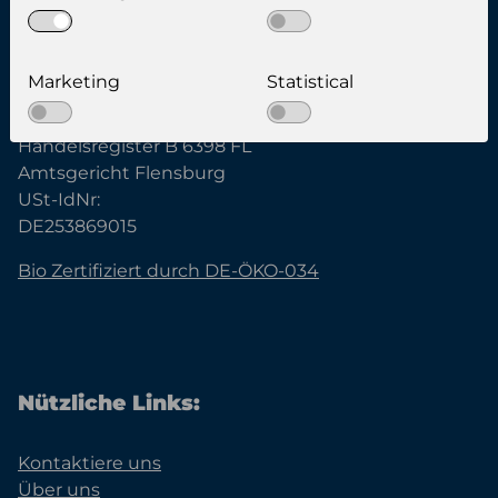
Famobra GmbH
Marketing
Statistical
Geschäftsführer:
Kenneth Holm Hynkemejer
Handelsregister B 6398 FL
Amtsgericht Flensburg
USt-IdNr:
DE253869015
Bio Zertifiziert durch DE-ÖKO-034
Nützliche Links:
Kontaktiere uns
Über uns