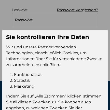
Passwort vergessen?
Passwort
Passwort
Sie kontrollieren Ihre Daten
Angemeldet bleiben
Wir und unsere Partner verwenden
Technologien, einschließlich Cookies, um
Einloggen
Informationen über Sie für verschiedene Zwecke
zu sammeln, einschließlich:
Funktionalität
Statistik
Marketing
Kontaktiere uns:
Indem Sie auf „Alle Zstimmen“ klicken, stimmen
Sie all diesen Zwecken zu. Sie können auch
angeben, zu welchen Zwecken Sie der
Phone:
+49 (0) 461 999 89 00