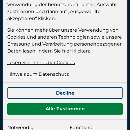
Verwendung der benutzerdefinierten Auswahl
Telefax:
+49 (0) 461 999 89 90
zustimmen und dann auf „Ausgewählte
E-mail:
info@calgros.de
akzeptieren“ klicken..
Adresse:
Sie können mehr über unsere Verwendung von
Cookies und anderen Technologien sowie unsere
Erfassung und Verarbeitung personenbezogener
Calgros (Famobra GmbH)
Daten lesen, indem Sie hier klicken:
Industrieweg 10
24955 Harrislee
Lesen Sie mehr über Cookies
Deutschland
Hinweis zum Datenschutz
Bürozeit:
Decline
Montag bis Donnerstag:
08.00-15.00 Uhr
Freitag:
08.00-14.00 Uhr
Alle Zustimmen
Impressum:
Notwendig
Functional